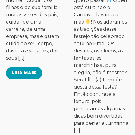
mulher. Cuidar dos
quero passar
Quem
filhos e de sua família,
está curtindo o
muitas vezes dos pais,
Carnaval levanta a
cuidar de uma
mão
! Nós adoramos
carreira, de uma
as tradições desse
empresa, mas e quem
festejo tão celebrado
cuida do seu corpo,
aqui no Brasil. Os
das suas vaidades, dos
desfiles, os blocos, as
seus […]
fantasias, as
marchinhas…pura
LEIA MAIS
alegria, não é mesmo?!
Seu filho(a) também
gosta dessa festa?
Então continue a
leitura, pois
preparamos algumas
dicas bem divertidas
para deixar a turminha
[…]