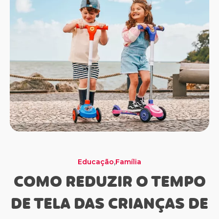
,
Família
Momento Dourado
Família
Educação
Saúde e Bem Estar
Família
Saúde e Bem Estar
COMO REDUZIR O TEMPO
DE TELA DAS CRIANÇAS DE