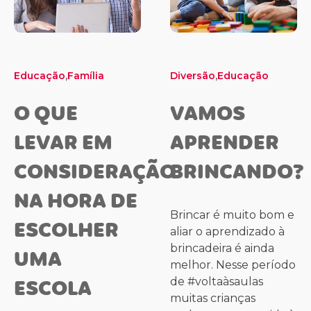
,
,
Educação
Família
Diversão
Educação
O QUE
VAMOS
LEVAR EM
APRENDER
CONSIDERAÇÃO
BRINCANDO?
NA HORA DE
Brincar é muito bom e
ESCOLHER
aliar o aprendizado à
brincadeira é ainda
UMA
melhor. Nesse período
ESCOLA
de #voltaàsaulas
muitas crianças