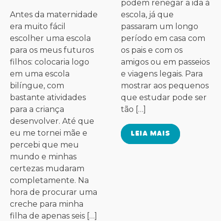
podem renegar a ida à
Antes da maternidade
escola, já que
era muito fácil
passaram um longo
escolher uma escola
período em casa com
para os meus futuros
os pais e com os
filhos: colocaria logo
amigos ou em passeios
em uma escola
e viagens legais. Para
bilíngue, com
mostrar aos pequenos
bastante atividades
que estudar pode ser
para a criança
tão […]
desenvolver. Até que
eu me tornei mãe e
LEIA MAIS
percebi que meu
mundo e minhas
certezas mudaram
completamente. Na
hora de procurar uma
creche para minha
filha de apenas seis […]