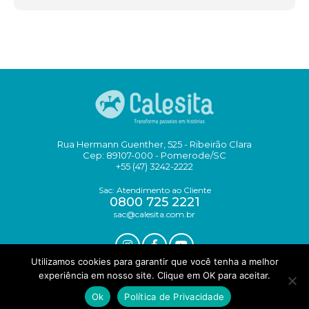
Rua Hermann Guenther, 525 - Ribeirão Clara
Cep: 89107-000 - Pomerode/SC
+55 (47) 3242-2222
Sac: Atendimento ao Cliente
0800 725 2221
sac@calesita.com.br
Utilizamos cookies para garantir que você tenha a melhor
experiência em nosso site. Clique em OK para aceitar.
DESIGN YOUNGSTUDIO
Ok
Política de Privacidade