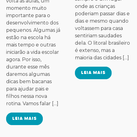
volta às aulas, um
onde as crianças
momento muito
poderiam passar dias e
importante para o
dias e mesmo quando
desenvolvimento dos
voltassem para casa
pequenos. Algumas já
sentiriam saudades
estão na escola há
dela. O litoral brasileiro
mais tempo e outras
é extenso, mas a
iniciarão a vida escolar
maioria das cidades […]
agora. Por isso,
durante esse mês
LEIA MAIS
daremos algumas
dicas bem bacanas
para ajudar pais e
filhos nessa nova
rotina. Vamos falar […]
LEIA MAIS