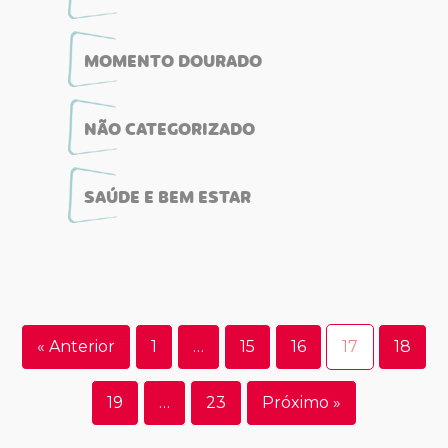
MOMENTO DOURADO
NÃO CATEGORIZADO
SAÚDE E BEM ESTAR
« Anterior
1
…
15
16
17
18
19
…
23
Próximo »