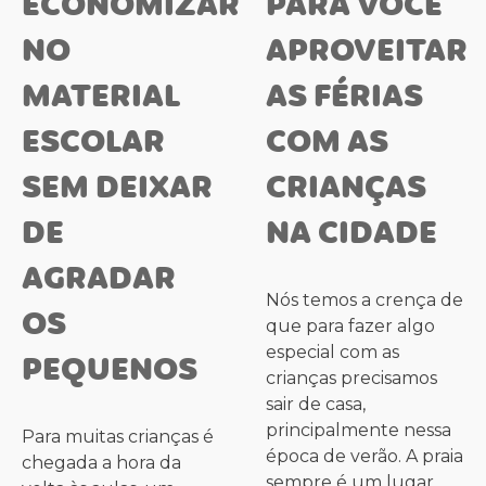
ECONOMIZAR
PARA VOCÊ
NO
APROVEITAR
MATERIAL
AS FÉRIAS
ESCOLAR
COM AS
SEM DEIXAR
CRIANÇAS
DE
NA CIDADE
AGRADAR
Nós temos a crença de
OS
que para fazer algo
especial com as
PEQUENOS
crianças precisamos
sair de casa,
principalmente nessa
Para muitas crianças é
época de verão. A praia
chegada a hora da
sempre é um lugar