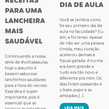
RECEITAS
DIA DE AULA
PARA UMA
LANCHEIRA
Você se lembra como
foi seu primeiro dia de
MAIS
aula na faculdade? Eu
sim, e foi tenso. Apesar
SAUDÁVEL
de não ser uma pessoa
tímida, meu coração
acelerou demais e
Continuando a nossa
fiquei gelada. A turma
série de #voltaàsaulas,
era bem grande e
hoje o assunto é
tudo era tão novo e
beeem saboroso:
diferente pra mim. Os
lanchinhos saudáveis
dias foram passando e
para a hora do recreio.
o bate-papo e as
Essa dica é super
amizades […]
importante, pois é
essencial que as
LEIA MAIS
crianças mantenham