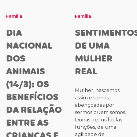
Família
Família
DIA
SENTIMENTO
NACIONAL
DE UMA
DOS
MULHER
ANIMAIS
REAL
(14/3): OS
Mulher, nascemos
BENEFÍCIOS
assim e somos
abençoadas por
DA RELAÇÃO
sermos quem somos.
ENTRE AS
Donas de múltiplas
funções, de uma
CRIANÇAS E
agilidade de