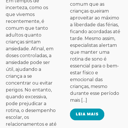
Em tempos de
comum que as
incerteza, como os
crianças queiram
que vivemos
aproveitar ao máximo
recentemente, é
a liberdade das férias,
comum que tanto
ficando acordadas até
adultos quanto
tarde. Mesmo assim,
crianças sintam
especialistas alertam
ansiedade. Afinal, em
que manter uma
doses controladas, a
rotina de sono é
ansiedade pode ser
essencial para o bem-
útil, ajudando a
estar físico e
criança a se
emocional das
concentrar ou evitar
crianças, mesmo
perigos. No entanto,
durante esse período
quando excessiva,
mais […]
pode prejudicar a
rotina, o desempenho
LEIA MAIS
escolar, os
relacionamentos e até