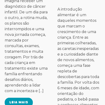
imagina receber um
diagnóstico de câncer
A introdução
infantil. De um dia para
alimentar é um
o outro, a rotina muda,
daqueles momentos
os planos são
que marcam o
interrompidos e uma
crescimento de uma
nova jornada começa,
criança. Entre as
marcada por
primeiras colheradas,
consultas, exames,
as caretas inesperadas
tratamentos e muita
e a curiosidade diante
coragem. Por trás de
de novos alimentos,
cada criança em
começa uma fase
tratamento existe uma
repleta de
família enfrentando
descobertas para toda
desafios diários,
a família. Por volta dos
aprendendo a lidar
6 meses de idade, com
com a incerteza e […]
orientação do
pediatra, o bebê passa
LEIA MAIS
a conhecer alimentos