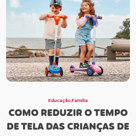
,
Família
Momento Dourado
Família
Educação
Saúde e Bem Estar
Família
Saúde e Bem Estar
COMO REDUZIR O TEMPO
DE TELA DAS CRIANÇAS DE