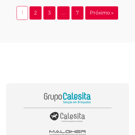
1
2
3
…
7
Próximo »