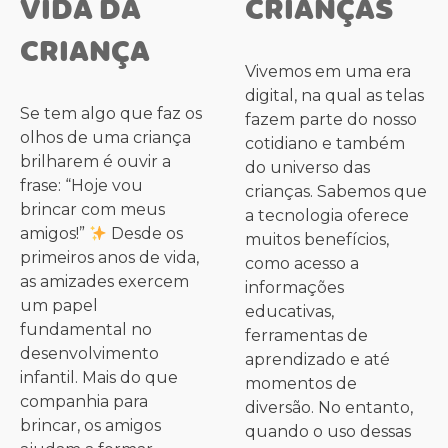
VIDA DA
CRIANÇAS
CRIANÇA
Vivemos em uma era
digital, na qual as telas
Se tem algo que faz os
fazem parte do nosso
olhos de uma criança
cotidiano e também
brilharem é ouvir a
do universo das
frase: “Hoje vou
crianças. Sabemos que
brincar com meus
a tecnologia oferece
amigos!”
Desde os
muitos benefícios,
primeiros anos de vida,
como acesso a
as amizades exercem
informações
um papel
educativas,
fundamental no
ferramentas de
desenvolvimento
aprendizado e até
infantil. Mais do que
momentos de
companhia para
diversão. No entanto,
brincar, os amigos
quando o uso dessas