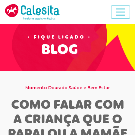
Skip
to
content
FIQUE LIGADO
BLOG
,
Momento Dourado
Saúde e Bem Estar
COMO FALAR COM
A CRIANÇA QUE O
PAPAI OU A MAMÃE