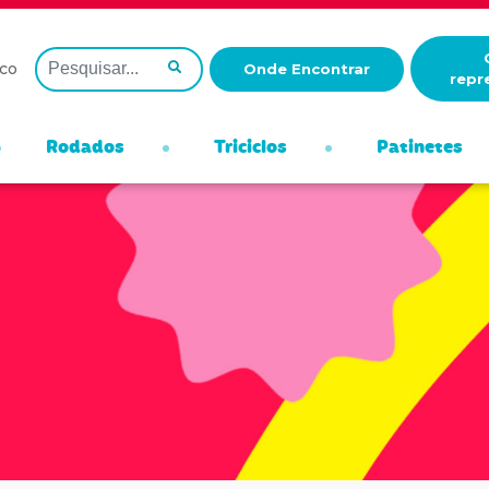
co
Onde Encontrar
repr
Rodados
Triciclos
Patinetes