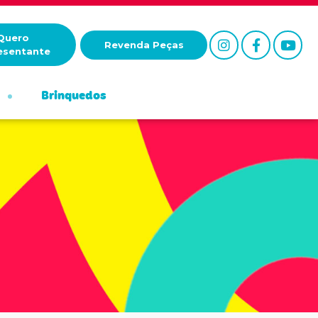
Quero
Revenda Peças
esentante
Brinquedos