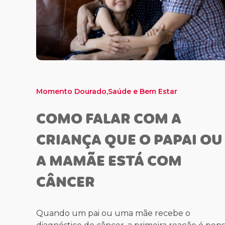
,
Momento Dourado
Saúde e Bem Estar
COMO FALAR COM A
CRIANÇA QUE O PAPAI OU
A MAMÃE ESTÁ COM
CÂNCER
Quando um pai ou uma mãe recebe o