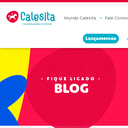
Skip
to
content
Mundo Calesita
Fale Conos
Lançamentos
FIQUE LIGADO
BLOG