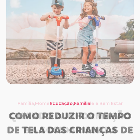
,
,
,
Família
Momento Dourado
Família
Educação
Saúde e Bem Estar
Família
Saúde e Bem Estar
COMO REDUZIR O TEMPO
QUANDO A INFORMAÇÃO
DE TELA DAS CRIANÇAS DE
E A SOLIDARIEDADE