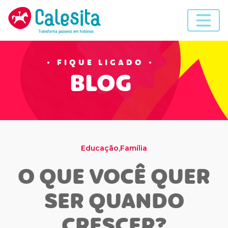
Skip
to
content
FIQUE LIGADO
BLOG
,
Educação
Família
O QUE VOCÊ QUER
SER QUANDO
CRESCER?