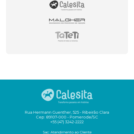
Rua Hermann Guenther, 525 - Ribeirão Clara
Cep: 89107-000 - Pomerode/SC
+55 (47) 3242-2222
Sac: Atendimento ao Cliente