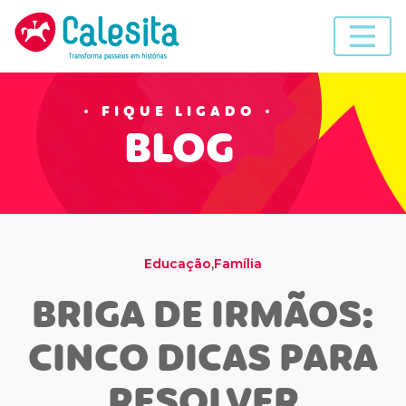
Skip
to
content
FIQUE LIGADO
BLOG
,
Educação
Família
BRIGA DE IRMÃOS:
CINCO DICAS PARA
RESOLVER