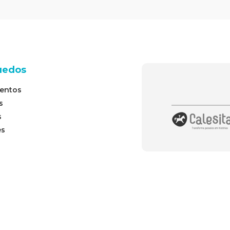
uedos
entos
s
s
es