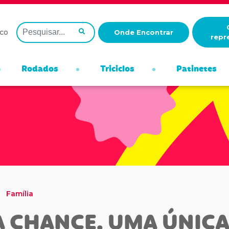
co
Onde Encontrar
repr
Rodados
Triciclos
Patinetes
Família
A CHANCE. UMA ÚNIC