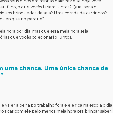
passa seus olhos em minhas palavras: e se hoje você
u filho, o que vocês fariam juntos? Qual seria o
o aos brinquedos da sala? Uma corrida de carrinhos?
piquenique no parque?
a hora por dia, mas que essa meia hora seja
órias que vocês colecionarão juntos.
m uma chance. Uma única chance de
.
”
valer a pena pq trabalho fora é ele fica na escola o dia
 ficar com ele pelo menos meia hora pra brincar saber