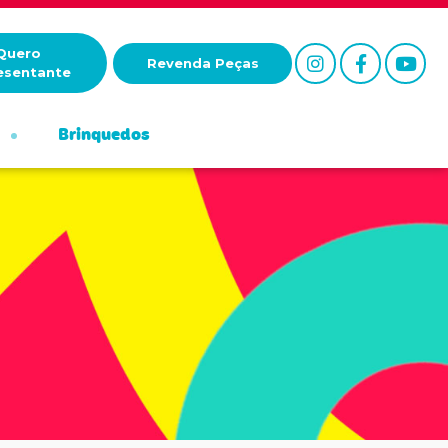
Quero
Revenda Peças
esentante
Brinquedos