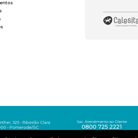
entos
s
s
es
Sac: Atendimento ao Cliente
her, 525 - Ribeirão Clara
0800 725 2221
000 - Pomerode/SC
47) 3242-2222
sac@calesita.com.br