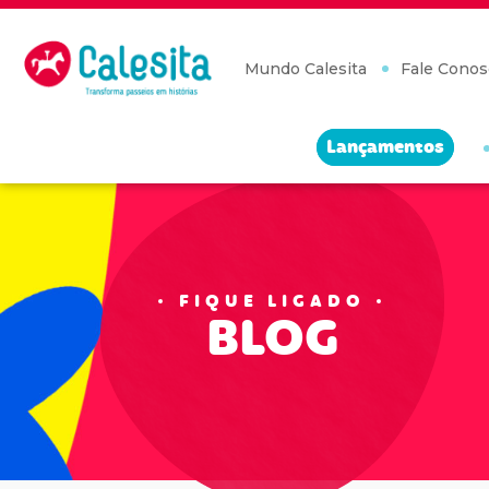
Skip
to
content
Mundo Calesita
Fale Conos
Lançamentos
FIQUE LIGADO
BLOG