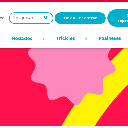
co
Onde Encontrar
repr
Rodados
Triciclos
Patinetes