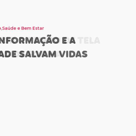
,
o
r
Saúde e Bem Estar
NFORMAÇÃO E A
IR O TEMPO DE TELA
ADE SALVAM VIDAS
AS DE FORMA