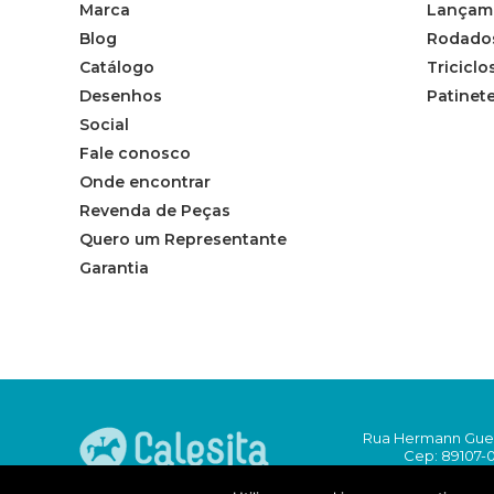
Marca
Lançam
Blog
Rodado
Catálogo
Triciclo
Desenhos
Patinet
Social
Fale conosco
Onde encontrar
Revenda de Peças
Quero um Representante
Garantia
Rua Hermann Guent
Cep: 89107-
+55 (