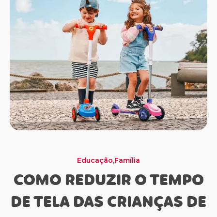
,
Família
Momento Dourado
Família
Educação
Saúde e Bem Estar
Família
Saúde e Bem Estar
COMO REDUZIR O TEMPO
DE TELA DAS CRIANÇAS DE