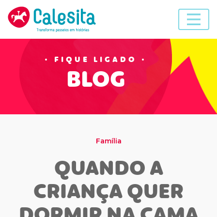
Skip
to
content
FIQUE LIGADO
BLOG
Família
QUANDO A
CRIANÇA QUER
DORMIR NA CAMA