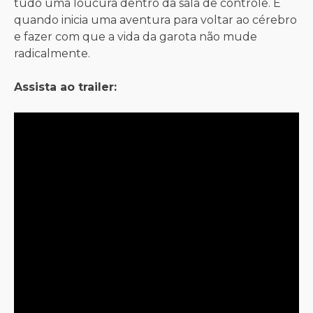
tudo uma loucura dentro da sala de controle. É
quando inicia uma aventura para voltar ao cérebro
e fazer com que a vida da garota não mude
radicalmente.
Assista ao trailer: