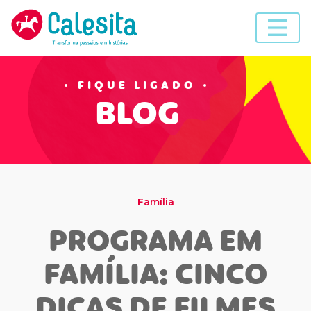
Skip
to
content
FIQUE LIGADO
BLOG
Família
PROGRAMA EM
FAMÍLIA: CINCO
DICAS DE FILMES