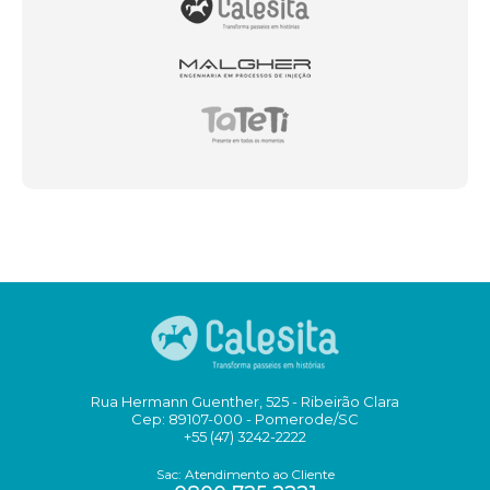
Rua Hermann Guenther, 525 - Ribeirão Clara
Cep: 89107-000 - Pomerode/SC
+55 (47) 3242-2222
Sac: Atendimento ao Cliente