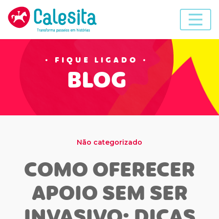
Skip
to
content
FIQUE LIGADO
BLOG
Não categorizado
COMO OFERECER
APOIO SEM SER
INVASIVO: DICAS