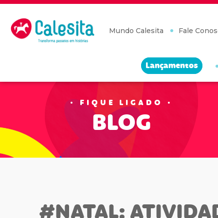
Skip
to
content
Mundo Calesita
Fale Conos
Lançamentos
FIQUE LIGADO
BLOG
#NATAL: ATIVIDA