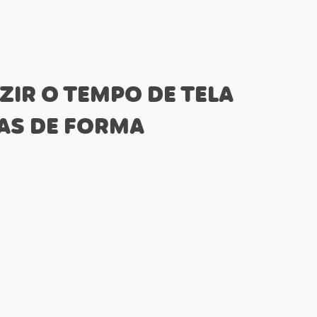
o
r
Saúde e Bem Estar
IR O TEMPO DE TELA
AS DE FORMA