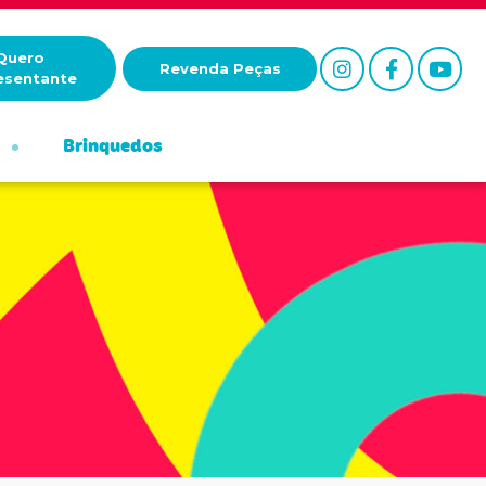
Quero
Revenda Peças
esentante
Brinquedos