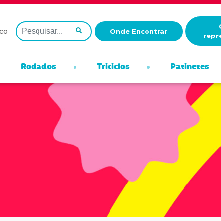
co
Onde Encontrar
repr
Rodados
Triciclos
Patinetes