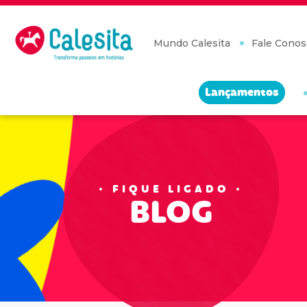
Skip
to
content
Mundo Calesita
Fale Conos
Lançamentos
FIQUE LIGADO
BLOG