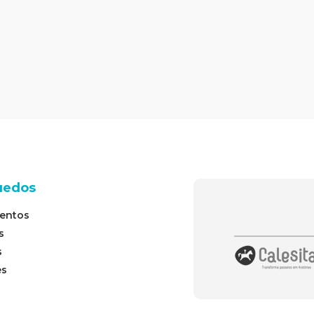
uedos
entos
s
s
es