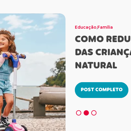
,
Família
Educação
Família
Momento Dourad
Saúde e Bem Esta
Família
COMO REDUZ
DAS CRIANÇ
NATURAL
POST COMPLETO
POST COMPLETO
POST COMPLETO