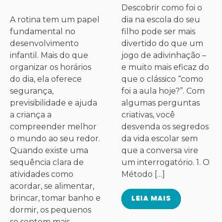
Descobrir como foi o
A rotina tem um papel
dia na escola do seu
fundamental no
filho pode ser mais
desenvolvimento
divertido do que um
infantil. Mais do que
jogo de adivinhação –
organizar os horários
e muito mais eficaz do
do dia, ela oferece
que o clássico “como
segurança,
foi a aula hoje?”. Com
previsibilidade e ajuda
algumas perguntas
a criança a
criativas, você
compreender melhor
desvenda os segredos
o mundo ao seu redor.
da vida escolar sem
Quando existe uma
que a conversa vire
sequência clara de
um interrogatório. 1. O
atividades como
Método […]
acordar, se alimentar,
brincar, tomar banho e
LEIA MAIS
dormir, os pequenos
se sentem mais