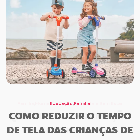
,
Família
Momento Dourado
Família
Educação
Saúde e Bem Estar
Família
Saúde e Bem Estar
COMO REDUZIR O TEMPO
DE TELA DAS CRIANÇAS DE