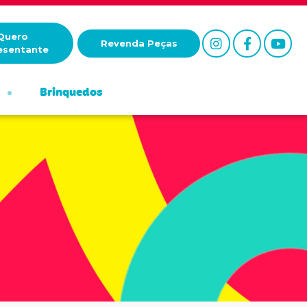
Quero
Revenda Peças
esentante
Brinquedos