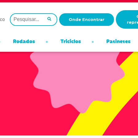
co
Onde Encontrar
repr
Rodados
Triciclos
Patinetes