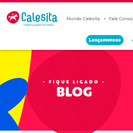
Skip
to
content
Mundo Calesita
Fale Conos
Lançamentos
FIQUE LIGADO
BLOG