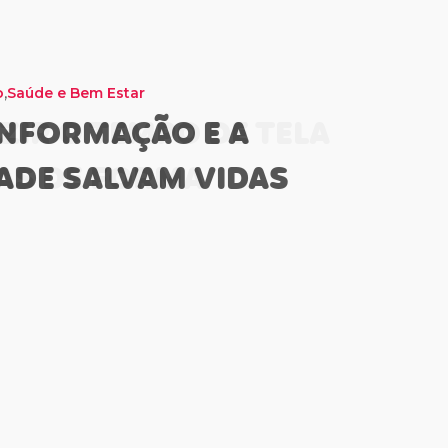
,
o
r
Saúde e Bem Estar
NFORMAÇÃO E A
IR O TEMPO DE TELA
ADE SALVAM VIDAS
AS DE FORMA