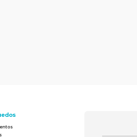
uedos
entos
s