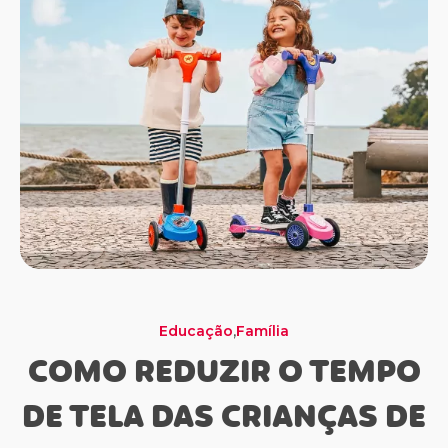
,
Família
Momento Dourado
Família
Educação
Saúde e Bem Estar
Família
Saúde e Bem Estar
COMO REDUZIR O TEMPO
DE TELA DAS CRIANÇAS DE