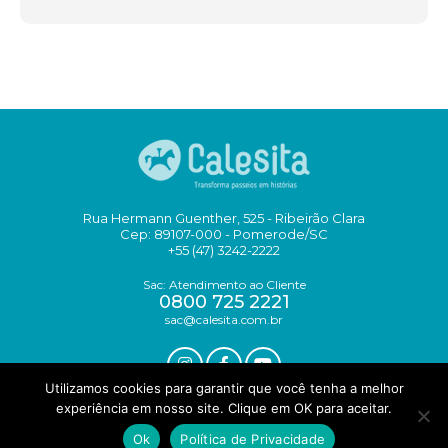
Rua Hermann Guenther, 525 - Ribeirão Clara
Cep: 89107-000 - Pomerode/SC
+55 (47) 3242-2222
Sac: Atendimento ao Cliente
0800 725 2221
sac@calesita.com.br
Utilizamos cookies para garantir que você tenha a melhor
experiência em nosso site. Clique em OK para aceitar.
DESIGN YOUNGSTUDIO
Ok
Política de Privacidade