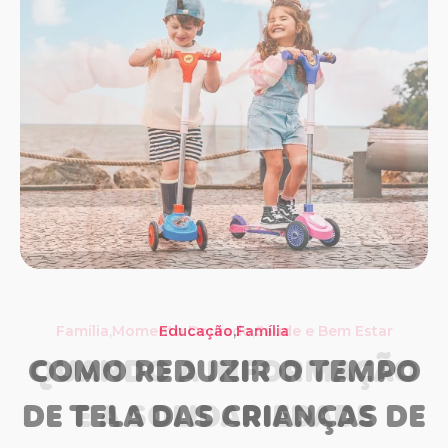
,
,
,
Família
Momento Dourado
Família
Educação
Saúde e Bem Estar
Família
Saúde e Bem Estar
COMO REDUZIR O TEMPO
QUANDO A INFORMAÇÃO
DE TELA DAS CRIANÇAS DE
E A SOLIDARIEDADE