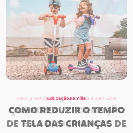
,
,
,
Família
Momento Dourado
Família
Educação
Saúde e Bem Estar
Família
Saúde e Bem Estar
COMO REDUZIR O TEMPO
QUANDO A INFORMAÇÃO
DE TELA DAS CRIANÇAS DE
E A SOLIDARIEDADE