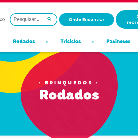
co
Onde Encontrar
repr
Rodados
Triciclos
Patinetes
BRINQUEDOS
Rodados