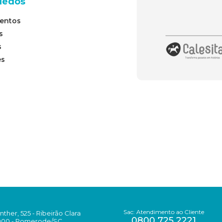
uedos
entos
s
s
es
Sac: Atendimento ao Cliente
her, 525 - Ribeirão Clara
0800 725 2221
000 - Pomerode/SC