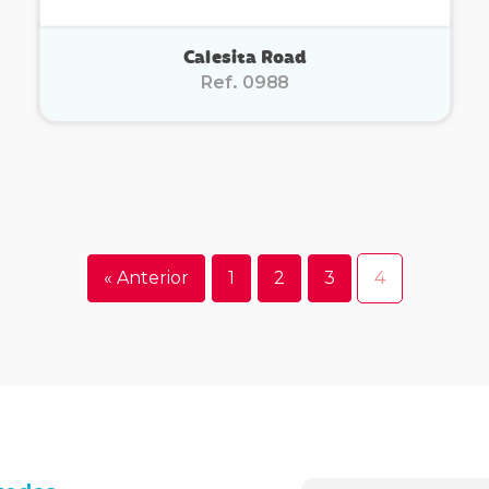
Calesita Road
Ref. 0988
« Anterior
1
2
3
4