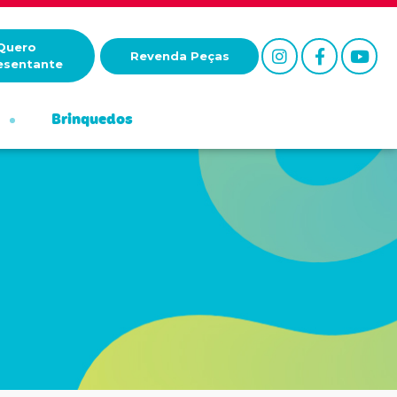
Quero
Revenda Peças
esentante
Brinquedos