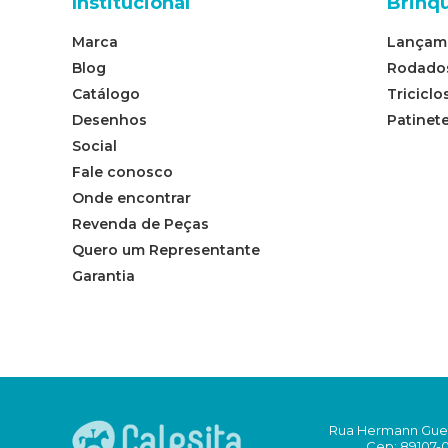
Institucional
Brinq
Marca
Lançam
Blog
Rodado
Catálogo
Triciclo
Desenhos
Patinet
Social
Fale conosco
Onde encontrar
Revenda de Peças
Quero um Representante
Garantia
Rua Hermann Guent
Cep: 89107-