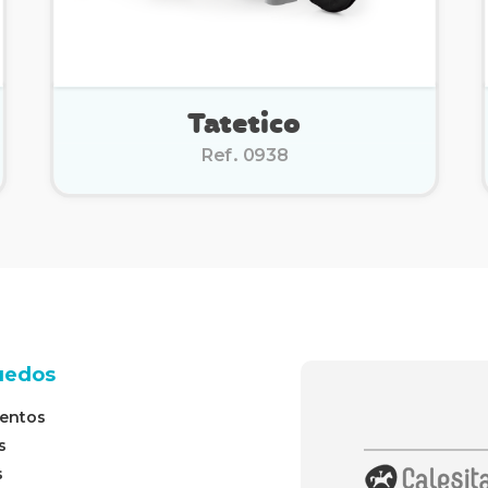
Tatetico
Ref. 0938
uedos
entos
s
s