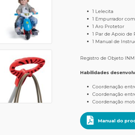
1 Lelecita
1 Empurrador com 
1 Aro Protetor
1 Par de Apoio de 
1 Manual de Instr
Registro de Objeto IN
Habilidades desenvolv
Coordenação entr
Coordenação entre
Coordenação motor
Manual do pro