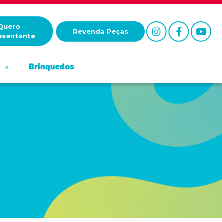
Quero
Revenda Peças
esentante
Brinquedos