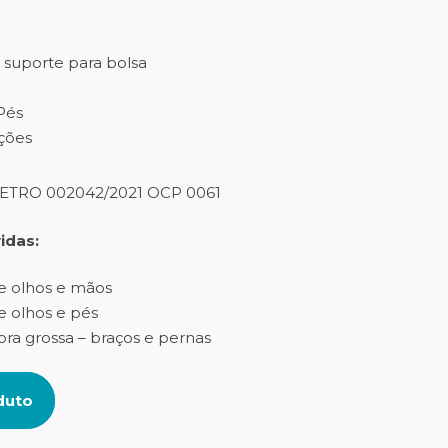
suporte para bolsa
Pés
uções
METRO 002042/2021 OCP 0061
idas:
e olhos e mãos
 olhos e pés
a grossa – braços e pernas
duto