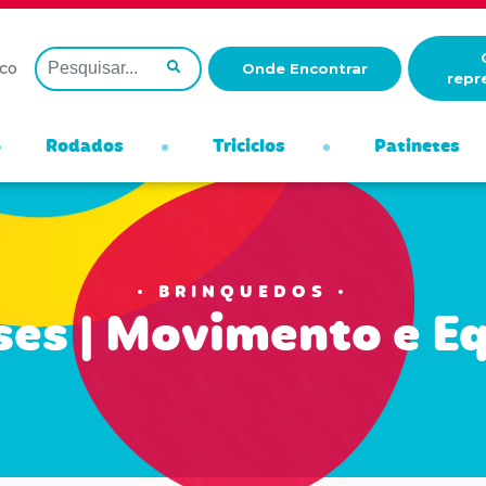
co
Onde Encontrar
repr
Rodados
Triciclos
Patinetes
BRINQUEDOS
es | Movimento e Eq