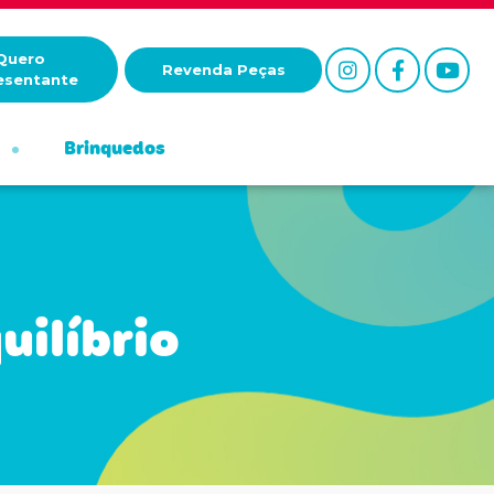
Quero
Revenda Peças
esentante
Brinquedos
uilíbrio