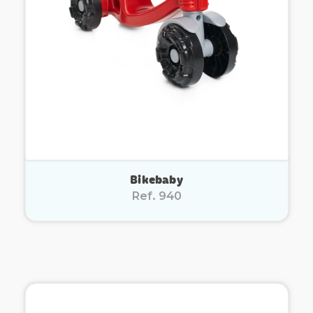
Bikebaby
Ref. 940