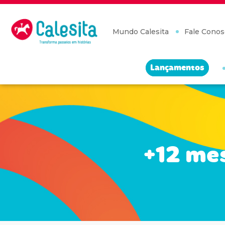
Skip
to
content
Mundo Calesita
Fale Conos
Lançamentos
+12 mes