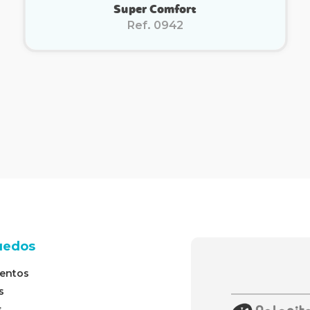
Super Comfort
Ref. 0942
uedos
entos
s
s