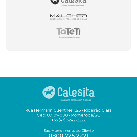
Rua Hermann Guenther, 525 - Ribeirão Clara
Cep: 89107-000 - Pomerode/SC
+55 (47) 3242-2222
Sac: Atendimento ao Cliente
0800 725 2221